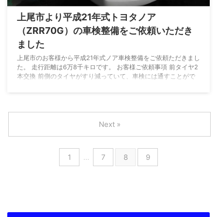
上尾市より平成21年式トヨタノア
（ZRR70G）の車検整備をご依頼いただき
ました
上尾市のお客様から平成21年式ノア車検整備をご依頼ただきまし
た。 走行距離は6万8千キロです。 お客様ご依頼事項 前タイヤ2
本交換 前側のタイヤがすり減っていて、車検には通すことがで
きる範囲でしたが安全のため交換をご依頼いただきました。 車
検時に同時にご依頼いただくことで、割引が適応になり大変お得
になります。 ご依頼される時は車検とご一緒にどうぞ！ 今回の
車検整備で実施した作業 エンジンオイル・オイルエレメント交
換 古いオイルを抜き取り、フィルターを取り外しします。 新し
Next »
いフィルターを取り付け、オイルを注 ...
1
…
7
8
9