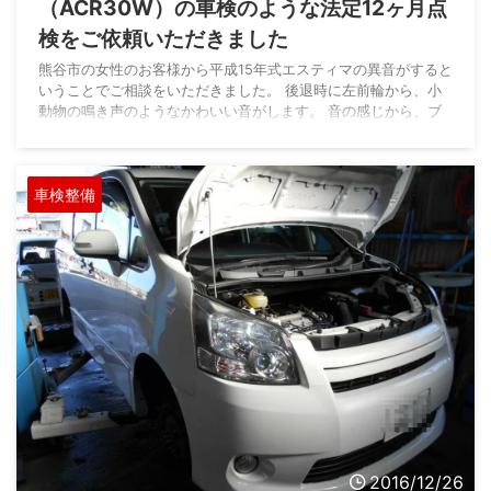
（ACR30W）の車検のような法定12ヶ月点
検をご依頼いただきました
熊谷市の女性のお客様から平成15年式エスティマの異音がすると
いうことでご相談をいただきました。 後退時に左前輪から、小
動物の鳴き声のようなかわいい音がします。 音の感じから、ブ
レーキパットが少なくなっているときに出る音だとすぐに感じま
した。 現在の走行距離は7万キロです。 今回は当社のお客様の
ご紹介で初めてのご入庫です。 このお車は、3ヶ月前に他店で現
車検整備
状販売（納車整備なし・保証なし）で購入されたそうです。 点
検整備をしないで車検の有効期間だけを更新して乗られていると
いうことになりますので、安全上隅々点検す ...
2016/12/26