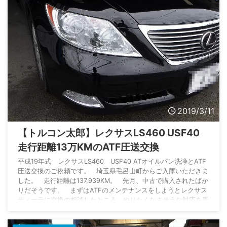
2019/3/11
【トルコン太郎】レクサスLS460 USF40
走行距離13万KMのATF圧送交換
平成19年式 レクサスLS460 USF40 ATオイルパン洗浄とATF
圧送交換のご依頼です。 埼玉県毛呂山町からご入庫いただきま
した。 走行距離は137,939KM。 先月、中古で購入されたばか
りだそうです。 まずはATFのメンテナンスをしようとレクサス
ディーラに交換の相談したところ、やりたくなさそうな対応を受
けたということです。 LS460のATF交換についてネットで情報
収集しているときにオートサプライ鈴木を見つけていただまし