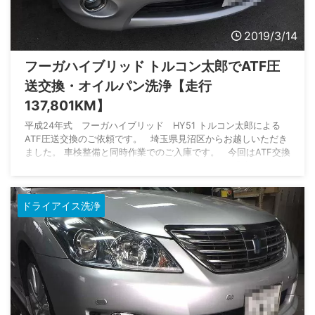
2019/3/14
フーガハイブリッド トルコン太郎でATF圧
送交換・オイルパン洗浄【走行
137,801KM】
平成24年式 フーガハイブリッド HY51 トルコン太郎による
ATF圧送交換のご依頼です。 埼玉県見沼区からお越しいただき
ました。 車検整備と同時作業でのご入庫です。 今回はATF交換
をご紹介します。 走行距離は137,801KMです。 過去のATF交
換履歴は不明。 おそらく無交換でなないかということです。
問診の後、走行試運転と故障コードの事前確認を行います。 走
ドライアイス洗浄
行試運転へ行ってきます。 走行距離相応の劣化 ...