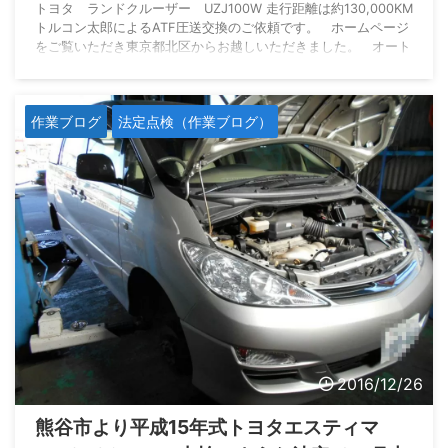
トヨタ ランドクルーザー UZJ100W 走行距離は約130,000KM
トルコン太郎によるATF圧送交換のご依頼です。 ホームページ
をご覧いただき東京都北区からお越しいただきました。 オート
マオイルを交換するにあたり問診と試運転の結果、変速ショック
が大きいなどの不具合症状は特にありませんでした。 中古で購
入したので過去のオートマオイル交換の履歴がわからない、とい
作業ブログ
法定点検（作業ブログ）
うことで交換をご依頼いただきました。 丈夫なランクルとはい
え、走行距離が10万キロを超えていることもあ ...
2016/12/26
熊谷市より平成15年式トヨタエスティマ