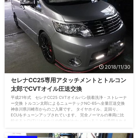
2018/11/30
セレナCC25専用アタッチメントとトルコン
太郎でCVTオイル圧送交換
平成21年式 セレナCC25 CVTオイルパン脱着洗浄・ストレーナ
ー交換 トルコン太郎によるニューテックNC-65へ全量圧送交換
神奈川県川崎市からのご入庫です。 タイヤホイル、足回り、
ECUをチューンアップされています。 完全ノーマルの車両に比
較するとCVTにはかなりの負担がかかっていることが予想されま
す。 素行距離は少な目の36,418KMです。 走行試運転、故障コ
ード確認ともに問題ありませんので早速作業開始します。 サブ