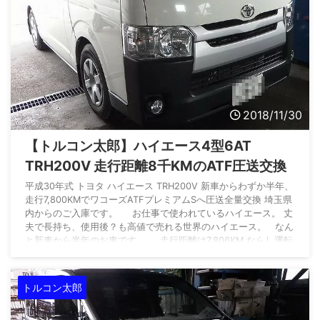
2018/11/30
【トルコン太郎】ハイエース4型6AT
TRH200V 走行距離8千KMのATF圧送交換
平成30年式 トヨタ ハイエース TRH200V 新車からわずか半年、
走行7,800KMでワコーズATFプレミアムSへ圧送全量交換 埼玉県
内からのご入庫です。 お仕事で使われているハイエース。 丈
夫で長持ち、使用後？も高値で売れる世界のハイエース。 なん
と新車から半年のお車です。 走行距離は7,806KM ならし運転
が終わったところでしょうか。 「新車のうちから定期的に交換
したい」ということでお見積り依頼をいただきました。 ...
トルコン太郎