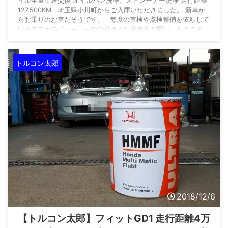
イル全量圧送交換 オイルパン洗浄、ストレーナー洗浄 走行距離
127,500KM 埼玉県小川町からご入庫いただきました。 新車か
らお乗りのお車だそうです。 毎度の車検や点検整備を依頼して
いるスズキのディーラーでCVTオイル交換をお願いしたところ、
「この車のCVTオイルは交換不要です」 と、断られてしまった
そうです。 「交換不要」の真意がわかりません。 車に充填さ
れているオイルは劣化 ...
トルコン太郎
2018/12/6
【トルコン太郎】フィットGD1 走行距離4万