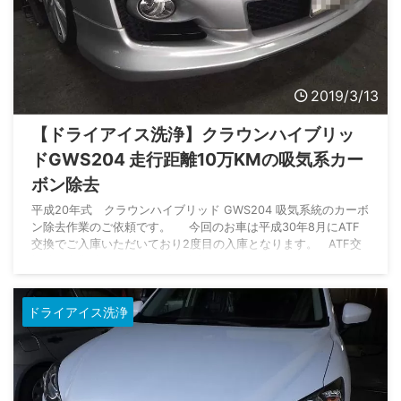
2019/3/13
【ドライアイス洗浄】クラウンハイブリッ
ドGWS204 走行距離10万KMの吸気系カー
ボン除去
平成20年式 クラウンハイブリッド GWS204 吸気系統のカーボ
ン除去作業のご依頼です。 今回のお車は平成30年8月にATF
交換でご入庫いただいており2度目の入庫となります。 ATF交
換後も定期的にオートサプラ鈴木のWEBサイトをご覧いただい
ているとのことです。 昨年導入したドライアイス洗浄機に興味
をいただきお問合せから今回の入庫となりました。 グリーンテ
ドライアイス洗浄
ック社製 ドライアイスパワー GT-110 走行距離は102,17 ...