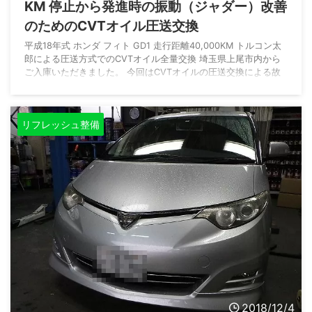
KM 停止から発進時の振動（ジャダー）改善
のためのCVTオイル圧送交換
平成18年式 ホンダ フィト GD1 走行距離40,000KM トルコン太
郎による圧送方式でのCVTオイル全量交換 埼玉県上尾市内から
ご入庫いただきました。 今回はCVTオイルの圧送交換による故
障の予防整備が目的ではなくて、停止状態から発進時のダダダダ
ッーと振動（ジャダー）が発生してしまっているので、それを改
善するための作業になります。 作業内容としては「予防整備」
リフレッシュ整備
も「改善作業」もほとんど同じです。 こちらのフィットGD1の
CVTオイルですが、ホンダメーカーでは4万KMごとの交換を推奨
しています。 他メー ...
2018/12/4