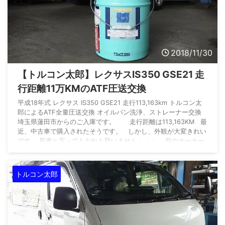
2018/11/30
【トルコン太郎】レクサスIS350 GSE21 走
行距離11万KMのATF圧送交換
平成18年式 レクサス IS350 GSE21 走行113,163km トルコン太
郎によるATF全量圧送交換 オイルパン洗浄、ストレーナー交換
埼玉県蓮田市からのご入庫です。 走行距離は113,163KM 最
近、中古車で購入されたそうです。 しかし、外観が大変きれい
です。 新車と言ってもだれも疑いません・・・。 前のオーナー
の方が大切に乗られていたのがよくわかるお車です。 10万KM
以上走っている車なのでATF交換をしたい ...
トルコン太郎