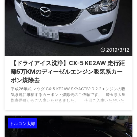
2019/3/12
【ドライアイス洗浄】CX-5 KE2AW 走行距
離5万KMのディーゼルエンジン吸気系カー
ボン煤除去
平成26年式 マツダ CX-5 KE2AW SKYACTIV-D 2.2エンジンの吸
気系統に堆積するカーボン・煤除去のご依頼です。 埼玉県大里
郡寄居町からご入庫いただきました。 今回ご入庫いただいた
CX-5、中古で購入したばかりということです。 購入はマツダの
正規ディーラー。 購入時の走行距離は50,000KMを少し超えた
くらい。 購入時に実施してもらう納車整備で、ATF交換を相談
トルコン太郎
したところディーラーの見解は「ATF交換不要」。 「20万KMま
で乗り ...