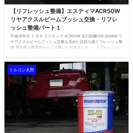
【リフレッシュ整備】エスティマACR50W
リヤアクスルビームブッシュ交換・リフレ
ッシュ整備パート１
平成18年式 トヨタ エスティマ ACR50W 走行距離100,000KM リ
ヤアクスルビームブッシュ交換を含めた足回り総リフレッシュ整
備 埼玉県上尾市内からご入庫いただきました。 リフレッシュ
整備のご依頼です。 リフレッシュ整備 今回のご依頼内容 ショッ
クアブソーバー交換 フロントロアアーム交換 フロントハブベア
リング交換 リヤアクスルビームブッシュ交換 ブレーキパット交
トルコン太郎
換 ディスクローター研磨 ブレーキキャリパーOH ブレーキホー
ス交換 スパークプラグ交換 1G締め付け・4輪アライメント ...