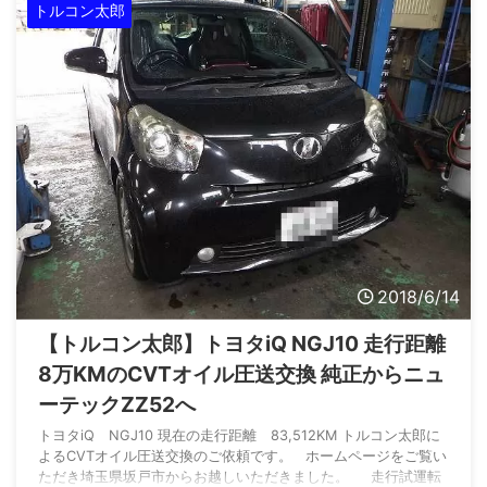
フレームが少し邪魔しますがオイルパンの作業性は良好で ...
トルコン太郎
2018/6/14
【トルコン太郎】トヨタiQ NGJ10 走行距離
8万KMのCVTオイル圧送交換 純正からニュ
ーテックZZ52へ
トヨタiQ NGJ10 現在の走行距離 83,512KM トルコン太郎に
よるCVTオイル圧送交換のご依頼です。 ホームページをご覧い
ただき埼玉県坂戸市からお越しいただきました。 走行試運転