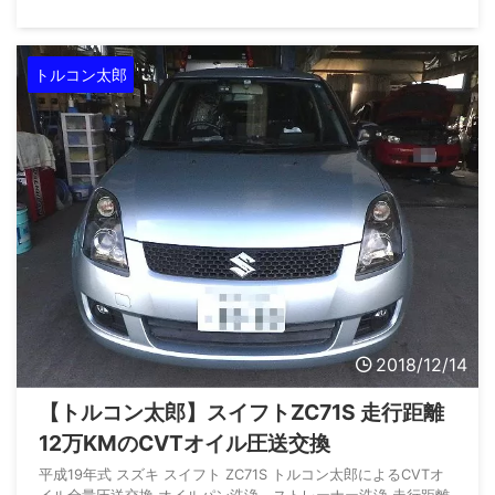
が知らなければ、一般のお客様だってご存知ない方が大多数では
ないかと思います。 しかし、極々わずかな一部の方々は、近く
で施工できる整備業者がないかとお探しのことと思います。 そ
トルコン太郎
のようなご期待、ご要望にお応えするべく、ドライアイス洗浄機
を関東の自動車整備工場として初導入（自社調べ）いたしまし
た。 ...
2018/12/14
【トルコン太郎】スイフトZC71S 走行距離
12万KMのCVTオイル圧送交換
平成19年式 スズキ スイフト ZC71S トルコン太郎によるCVTオ