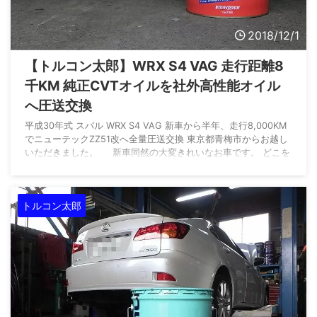
2018/12/1
【トルコン太郎】WRX S4 VAG 走行距離8
千KM 純正CVTオイルを社外高性能オイル
へ圧送交換
平成30年式 スバル WRX S4 VAG 新車から半年、走行8,000KM
でニューテックZZ51改へ全量圧送交換 東京都青梅市からお越し
いただきました。 新車同然の大変きれいなお車です。 どこを
見てもピカピカ。 走行距離は8,048KM、 新車から半年のお車
です。 年に数回、サーキット走行を楽しまれているそうです。
そのため、純正CVTオイルからアップグレードしたいとのご要望
トルコン太郎
でした。 WRXやレガシィ、レボーグの2.0リッターターボ車 ...