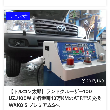
問題なし。 作業前の外部診断機による点検、故障コードなし。
事前チェックも済んで早速作業に取り掛かります。 今回はお
客様のご希望で圧送方式での交換を実施しますが、トヨタiQはミ
トルコン太郎
ッションの構造上、通常の方法では圧送交換ができません。 画
像の ...
2017/11/9
【トルコン太郎】ランドクルーザー100
UZJ100W 走行距離13万KMのATF圧送交換
WAKO'S プレミアムSへ