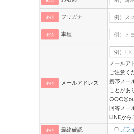
フリガナ
必須
車種
必須
メールア
ご注意く
携帯メー
メールアドレス
必須
ことがあ
○○○@o
回答メー
LINE
プラ
最終確認
必須