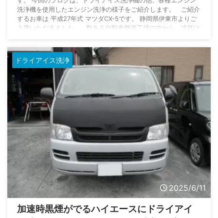
す。 今回のブログは、ドライアイス洗浄機の他、各種エンジン
洗浄機を使用したエンジン洗浄の様子をご紹介します。 ご紹介
するお車は 平成27年式 マツダCX-5です。 静岡県伊東市よりご
入庫いただきました。 数ある自動車整備工場の中から、遠路は
るばるオートサプライ鈴木までお越しいただきまして誠にありが
とうございます。 車両情報 車名 CX-5 メーカー マツダ 型式
LDA-KE2AW グレード XD L P ...
ドライアイス洗浄
2025/6/11
加速時黒煙がでるハイエースにドライアイ