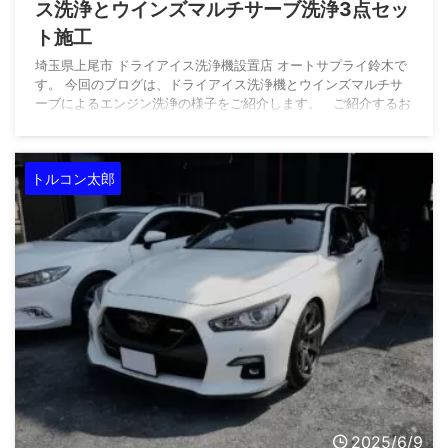
ス洗浄とウインズマルチサーブ洗浄3点セッ
ト施工
埼玉県上尾市 ドライアイス洗浄機設置店 オートサプライ鈴木で
す。 今回のブログは、ドライアイス洗浄機とウインズマルチサ
ーブによるエンジン洗浄の様子をご紹介します。 ご紹介するお
車は 平成21年4月登録の200系2型ハイエース KDH206V1KDディ
ーゼルエンジン搭載車です。 群馬県県利根郡よりご入庫いただ
きました。 数ある自動車整備工場の中から、オートサプライ鈴
トルコン太郎
木をご指名いただきまして誠にありがとうございます。 車両
情報 車名 ハイエース メーカー ...
2025/6/9