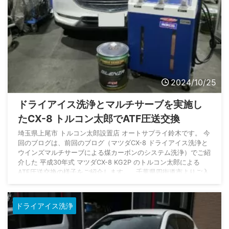
2024/10/25
ドライアイス洗浄とマルチサーブを実施し
たCX-8 トルコン太郎でATF圧送交換
埼玉県上尾市 トルコン太郎設置店 オートサプライ鈴木です。 今
回のブログは、前回のブログ（マツダCX-8 ドライアイス洗浄と
ウインズマルチサーブによる煤カーボンのシステム洗浄）でご紹
介した 平成30年式 マツダCX-8 KG2P のトルコン太郎による
ATF圧送交換の様子をご紹介します。 千葉県四街道市よりご入
庫いただきました。 数ある自動車整備工場の中から、オートサ
プライ鈴木をご指名いただきまして誠にありがとうございます。
車両情報 車名 CX-8 メーカー マツダ 型式 3D ...
ドライアイス洗浄