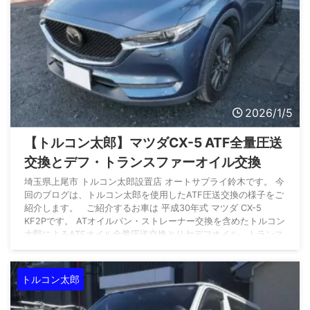
2026/1/5
【トルコン太郎】マツダCX-5 ATF全量圧送
交換とデフ・トランスファーオイル交換
埼玉県上尾市 トルコン太郎設置店 オートサプライ鈴木です。 今
回のブログは、トルコン太郎を使用したATF圧送交換の様子をご
紹介します。 ご紹介するお車は 平成30年式 マツダ CX-5
KF2Pです。 ATオイルパン・ストレーナー交換を含めたトルコン
太郎によるATFオイル全量圧送交換とリヤデフオイル、トランス
ファーオイル交換のご依頼です。 オートサプライ鈴木のトルコ
ン太郎施工のため、埼玉県内よりご入庫いただきました。 数あ
るトルコン太郎設置店の中から、オートサプライ鈴木をご指名
トルコン太郎
...