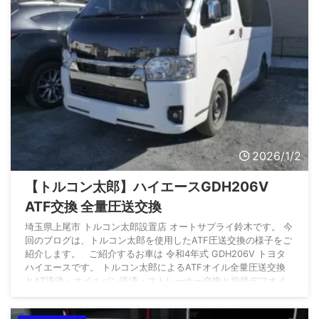
2026/1/2
【トルコン太郎】ハイエースGDH206V
ATF交換 全量圧送交換
埼玉県上尾市 トルコン太郎設置店 オートサプライ鈴木です。 今
回のブログは、トルコン太郎を使用したATF圧送交換の様子をご
紹介します。 ご紹介するお車は 令和4年式 GDH206V トヨタ
ハイエースです。 トルコン太郎によるATFオイル全量圧送交換
とAT洗浄・オイルパン洗浄・ストレーナー交換と前後デフオイ
ル、トランスファーオイル交換のご依頼です。 オートサプライ
鈴木のトルコン太郎施工のため、埼玉県内よりご入庫いただきま