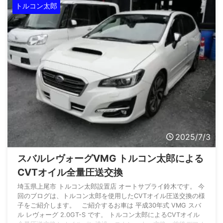
した。 数あるトルコン太郎設置店の中から、オートサプライ鈴
トルコン太郎
...
2025/7/3
スバルレヴォーグVMG トルコン太郎による
CVTオイル全量圧送交換
埼玉県上尾市 トルコン太郎設置店 オートサプライ鈴木です。 今
回のブログは、トルコン太郎を使用したCVTオイル圧送交換の様
子をご紹介します。 ご紹介するお車は 平成30年式 VMG スバ
ル レヴォーグ 2.0GT-S です。 トルコン太郎によるCVTオイル