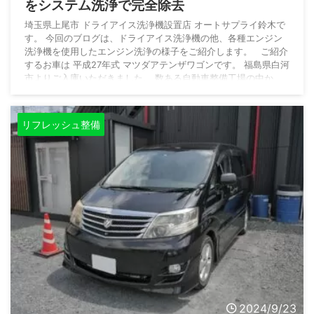
をシステム洗浄で完全除去
埼玉県上尾市 ドライアイス洗浄機設置店 オートサプライ鈴木で
す。 今回のブログは、ドライアイス洗浄機の他、各種エンジン
洗浄機を使用したエンジン洗浄の様子をご紹介します。 ご紹介
するお車は 平成27年式 マツダアテンザワゴンです。 福島県白河
市よりご入庫いただきました。 数ある自動車整備工場の中か
ら、オートサプライ鈴木をご指名いただきまして誠にありがとう
ございます。 車両情報 車名 アテンザワゴン メーカー マツダ
型式 LDA-GJ2AW グレード XD L Package 初 ...
リフレッシュ整備
2024/9/23