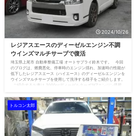
2024/10/26
レジアスエースのディーゼルエンジン不調
ウインズマルチサーブで復活
埼玉県上尾市 自動車整備工場 オートサプライ鈴木です。 今回
のブログは、燃費悪化、停車時のエンジン揺れ、加速時の性能が
低下したレジアスエース（ハイエース）のディーゼルエンジンを
ウインズマルチサーブを使用して洗浄する様子をご紹介します。
ご紹介するお車は 3000ccディーゼルターボ1KZエンジン搭載
平成29年式 トヨタレジアスエース（ハイエースの兄弟車）
KDH206V です。 長野県上田市よりご入庫いただきました。 数
ある自動車整備工場の中から、オートサプライ鈴 ...
トルコン太郎