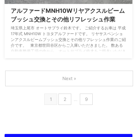
アルファードMNH10Wリヤアクスルビーム
ブッシュ交換とその他リフレッシュ作業
埼玉県上尾市 オートサプライ鈴木です。 ご紹介するお車は 平成
17年式 MNH10W トヨタアルファードです。 リヤサスペンショ
ンアクスルビームブッシュ交換とその他リフレッシュ作業のご紹
介です。 東京都世田谷区からご入庫いただきました。 数ある
自動車整備工場の中から、オートサプライ鈴木をご指名いただき
まして誠にありがとうございます。 車両情報 車名 アルファー
ドG メーカー トヨタ 型式 TA-MNH10W グレード 3.0MS 初度登
録年月 平成17年8月 入庫時走行距離 6 ...
Next »
1
2
…
9