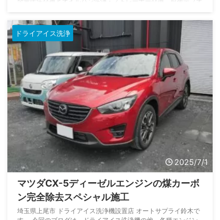
全量圧送交換とオイルパン洗浄・ストレーナー交換、前後デフオ
イル交換のご依頼です。 オートサプライ鈴木のトルコン太郎施
工のため、千葉県市原市よりご入庫いただきました。 数あるト
ルコン太郎設置店の中から、オートサプライ鈴木をご指名 ...
ドライアイス洗浄
2025/7/1
マツダCX-5ディーゼルエンジンの煤カーボ
ン完全除去スペシャル施工
埼玉県上尾市 ドライアイス洗浄機設置店 オートサプライ鈴木で