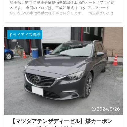
埼玉県上尾市 自動車分解整備事業認証工場のオートサプライ鈴
木です。 今回のブログは、平成21年式 トヨタ アルファード
GGH25Wの車検整備の様子をご紹介します。 埼玉県さいたま
市よりご入庫いただきました。 数ある自動車整備工場の中か
ら、オートサプライ鈴木をご指名いただきまして誠にありがとう
ございます。 オートサプライ鈴木では、トルコン太郎による
ドライアイス洗浄
ATF/CVTオイル交換やディーゼルエンジンのドライアイス洗浄
などを行っておりますが、普通の車検整備なども対応しておりま
す。 &nb ...
2024/9/26
【マツダアテンザディーゼル】煤カーボン