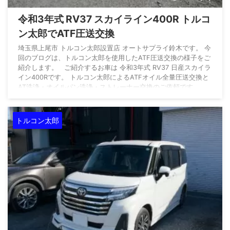
令和3年式 RV37 スカイライン400R トルコ
ン太郎でATF圧送交換
埼玉県上尾市 トルコン太郎設置店 オートサプライ鈴木です。 今
回のブログは、トルコン太郎を使用したATF圧送交換の様子をご
紹介します。 ご紹介するお車は 令和3年式 RV37 日産スカイラ
イン400Rです。 トルコン太郎によるATFオイル全量圧送交換と
AT洗浄・オイルパン洗浄・ストレーナー交換のご依頼です。
オートサプライ鈴木のトルコン太郎施工のため、埼玉県加須市よ
りご入庫いただきました。 数あるトルコン太郎設置店の中か
ら、オートサプライ鈴木をご指名いただきまして誠にありがとう
トルコン太郎
...