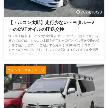
2024/10/28
【トルコン太郎】走行少ないトヨタルーミ
ーのCVTオイルの圧送交換
埼玉県上尾市 トルコン太郎設置店 オートサプライ鈴木です。 今
回のブログは、トルコン太郎を使用したCVTオイル圧送交換の様
子をご紹介します。 ご紹介するお車は 令和5年式 トヨタ ルー
ミー 4WD M910A です。 トルコン太郎によるCVTオイル全量圧
送交換とCVT洗浄・オイルパン洗浄・ストレーナー交換とトラン
スファオイル交換、デフオイル交換のご依頼です。 オートサプ
ライ鈴木のトルコン太郎施工のため、群馬県渋川市よりご入庫い
ただきました。 数あるトルコン太郎設置店の中から、オ ...
ウインズ・マルチサーブ