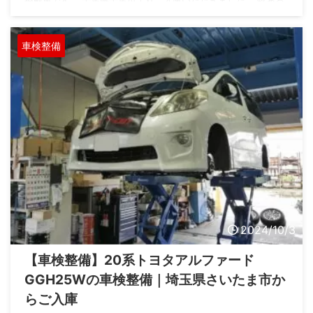
搭載車です。 千葉県千葉市よりご入庫いただきました。 数ある
自動車整備工場の中から、オートサプライ鈴木をご指名いただき
まして誠にありがとうございます。 車両情報 車名 デミオ メー
カー マツダ 型式 DJ5FS グレード X ...
車検整備
2024/10/3
【車検整備】20系トヨタアルファード
GGH25Wの車検整備｜埼玉県さいたま市か
らご入庫