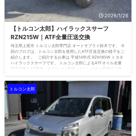
2026/1/26
【トルコン太郎】ハイラックスサーフ
RZN215W｜ATF全量圧送交換
埼玉県上尾市 トルコン太郎専門店 オートサプライ鈴木です。 今
回のブログは、トルコン太郎を使用したATF圧送交換の様子をご
紹介します。 ご紹介するお車は 平成14年式 RZN185W トヨタ
ハイラックスサーフです。 トルコン太郎によるATFオイル全量
圧送交換とAT洗浄・オイルパン洗浄・ストレーナー交換のご依
頼です。 オートサプライ鈴木のトルコン太郎施工のため、千葉
県八街市よりご入庫いただきました。 数あるトルコン太郎設置
店の中から、オートサプライ鈴木をご指名いただきまして誠にあ
トルコン太郎
...