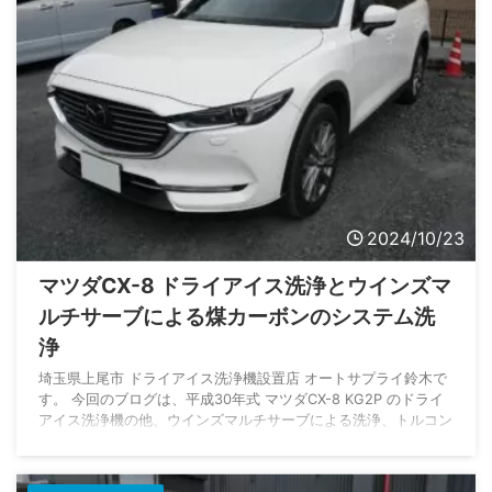
2024/10/23
マツダCX-8 ドライアイス洗浄とウインズマ
ルチサーブによる煤カーボンのシステム洗
浄
埼玉県上尾市 ドライアイス洗浄機設置店 オートサプライ鈴木で
す。 今回のブログは、平成30年式 マツダCX-8 KG2P のドライ
アイス洗浄機の他、ウインズマルチサーブによる洗浄、トルコン
太郎によるATF圧送交換の様子をご紹介します。 千葉県四街道
市よりご入庫いただきました。 数ある自動車整備工場の中か
ら、オートサプライ鈴木をご指名いただきまして誠にありがとう