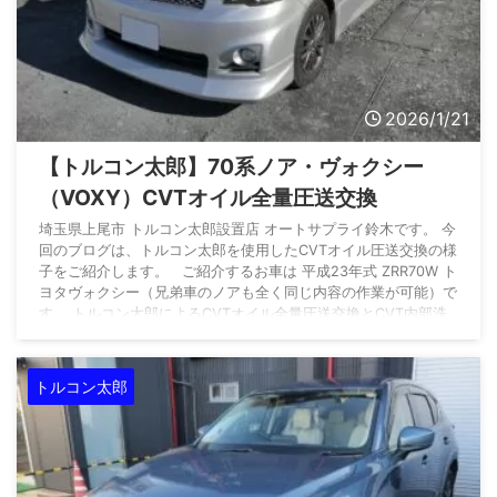
2026/1/21
【トルコン太郎】70系ノア・ヴォクシー
（VOXY）CVTオイル全量圧送交換
埼玉県上尾市 トルコン太郎設置店 オートサプライ鈴木です。 今
回のブログは、トルコン太郎を使用したCVTオイル圧送交換の様
子をご紹介します。 ご紹介するお車は 平成23年式 ZRR70W ト
ヨタヴォクシー（兄弟車のノアも全く同じ内容の作業が可能）で
す。 トルコン太郎によるCVTオイル全量圧送交換とCVT内部洗
浄・オイルパン洗浄・ストレーナー交換のご依頼です。 オート
サプライ鈴木のトルコン太郎施工のため、埼玉県内よりご入庫い
ただきました。 数あるトルコン太郎設置店の中から、オート ...
トルコン太郎