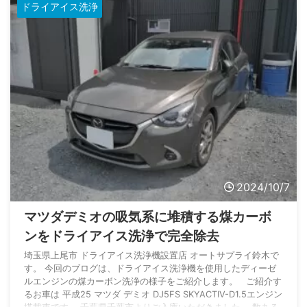
ドライアイス洗浄
ございます。 車両情報 車名 CX-8 メーカー マツダ 型式 3DA-
KG2P グレード CD PROACTIV 初度 ...
2024/10/7
マツダデミオの吸気系に堆積する煤カーボ
ンをドライアイス洗浄で完全除去
埼玉県上尾市 ドライアイス洗浄機設置店 オートサプライ鈴木で
す。 今回のブログは、ドライアイス洗浄機を使用したディーゼ
ルエンジンの煤カーボン洗浄の様子をご紹介します。 ご紹介す
るお車は 平成25 マツダ デミオ DJ5FS SKYACTIV-D1.5エンジン