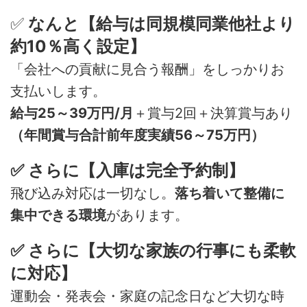
✅
なんと【給与は同規模同業他社より
約10％高く設定】
「会社への貢献に見合う報酬」をしっかりお
支払いします。
給与25～39万円/月
＋賞与2回＋決算賞与あり
（年間賞与合計前年度実績56～75万円）
✅ さらに【入庫は完全予約制】
飛び込み対応は一切なし。
落ち着いて整備に
集中できる環境
があります。
✅ さらに【大切な家族の行事にも柔軟
に対応】
運動会・発表会・家庭の記念日など大切な時