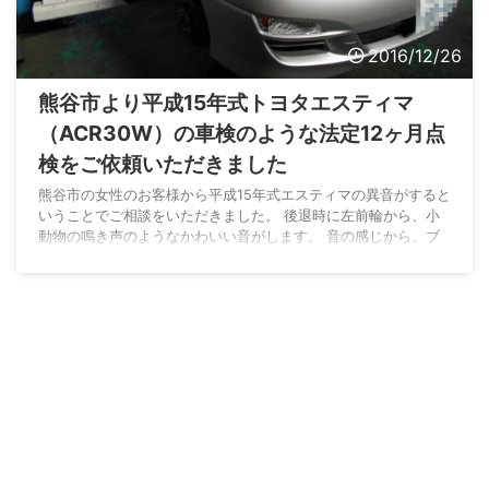
2016/12/26
熊谷市より平成15年式トヨタエスティマ
（ACR30W）の車検のような法定12ヶ月点
検をご依頼いただきました
熊谷市の女性のお客様から平成15年式エスティマの異音がすると
いうことでご相談をいただきました。 後退時に左前輪から、小
動物の鳴き声のようなかわいい音がします。 音の感じから、ブ
レーキパットが少なくなっているときに出る音だとすぐに感じま
した。 現在の走行距離は7万キロです。 今回は当社のお客様の
ご紹介で初めてのご入庫です。 このお車は、3ヶ月前に他店で現
状販売（納車整備なし・保証なし）で購入されたそうです。 点
検整備をしないで車検の有効期間だけを更新して乗られていると
いうことになりますので、安全上隅々点検す ...