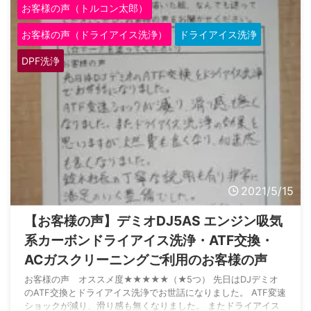
お客様の声（トルコン太郎）
そんななかwebをみていたら御社のHPが目にとまり、細かな修
理写真を掲載されていて、きっと本業のお仕事もちゃんとしてい
お客様の声（ドライアイス洗浄）
ドライアイス洗浄
るのだろうなと思い依頼をいたしました ...
DPF洗浄
2021/5/15
【お客様の声】デミオDJ5AS エンジン吸気
系カーボンドライアイス洗浄・ATF交換・
ACガスクリーニングご利用のお客様の声
お客様の声 オススメ度★★★★★（★5つ） 先日はDJデミオ
のATF交換とドライアイス洗浄でお世話になりました。 ATF変速
ショックが減り、滑り感も無くなりました。 またドライアイス