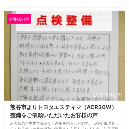
聞こえる音が少し変った感じがします。いやな音ではないので問
題ないです。ATオイル交換は変速ショックがかなり緩和されま
した。全体的に安心して乗れる状態なのが肌で分かります。プロ
の仕事をしていただきました。ありがとうございました。オート
お客様の声
サプライ鈴木からのコメントK様、この度は弊社へ ...
2016/12/19
熊谷市よりトヨタエスティマ（ACR30W）
整備をご依頼いただいたお客様の声
お客様の声中古で保証なしの車を購入したので、点検や修理をし
てくれるディーラー以外の車屋さんを探していました。助手席側