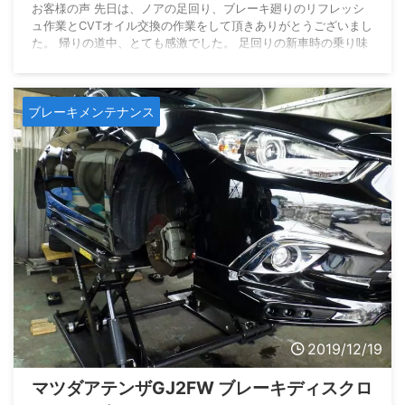
お客様の声 先日は、ノアの足回り、ブレーキ廻りのリフレッシ
ュ作業とCVTオイル交換の作業をして頂きありがとうございまし
た。 帰りの道中、とても感激でした。 足回りの新車時の乗り味
が体感でき、CVTは全量交換によって本当に気持ちの良い走りに
なっております。 また、作業内容も多くの写真で記録して頂
き、わかりやすい説明で丁寧な対応で本当に依頼してよかったと
ブレーキメンテナンス
思いました。 本当にありがとうございました。 定期的にメンテ
ナンス等でお世話になるかと思いますが、これからもよろしくお
願いいたします。 神奈川県座間市在住 及 ...
2019/12/19
マツダアテンザGJ2FW ブレーキディスクロ