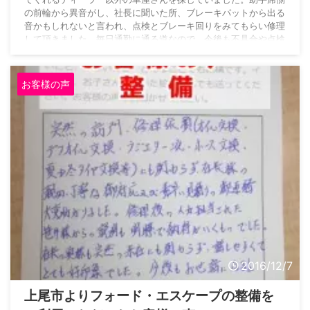
の前輪から異音がし、社長に聞いた所、ブレーキパットから出る
音かもしれないと言われ、点検とブレーキ回りをみてもらい修理
して頂きました。毎日通勤に通る道なので、今後も不具合や点検
等お願いしようかと思っております。丁寧な説明やデジカメで点
検箇所を見せてもらい安心して良い店だと思いました。アットホ
ームなお店で整備士さんも真面目で信頼できました。オートサプ
お客様の声
ライ鈴木からのコメントN様、この度はとても丁寧 ...
2016/12/7
上尾市よりフォード・エスケープの整備を