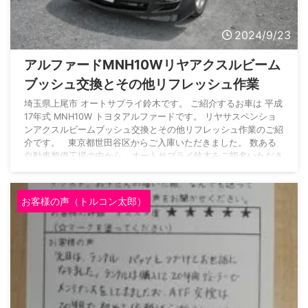
2024/9/23
アルファードMNH10Wリヤアクスルビーム
ブッシュ交換とその他リフレッシュ作業
埼玉県上尾市 オートサプライ鈴木です。 ご紹介するお車は 平成
17年式 MNH10W トヨタアルファードです。 リヤサスペンショ
ンアクスルビームブッシュ交換とその他リフレッシュ作業のご紹
介です。 東京都世田谷区からご入庫いただきました。 数ある
自動車整備工場の中から、オートサプライ鈴木をご指名いただき
まして誠にありがとうございます。 車両情報 車名 アルファー
ドG メーカー トヨタ 型式 TA-MNH10W グレード 3.0MS 初度登
録年月 平成17年8月 入庫時走行距離 6 ...
お客様の声（トルコン太郎）