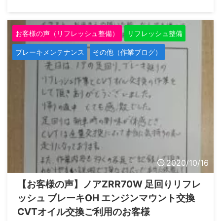
洗浄の効果と思いますが、燃費も良くなり、加速感も良くなりま
した。 鈴木社長の丁寧な説明も有り非常に満足のいく整備でし
た。 また何かありましたら他の整備もお願いしたいと思いま
お客様の声（リフレッシュ整備）
リフレッシュ整備
す。 本当にありがとうございました。 （久喜市在住 安藤様よ
り） この度のご入庫とアンケートのご協力ありがとうございま
ブレーキメンテナンス
その他（作業ブログ）
した。 エンジン・ATともにリフレッシ ...
2020/10/16
【お客様の声】ノアZRR70W 足回りリフレ
ッシュ ブレーキOH エンジンマウント交換
CVTオイル交換ご利用のお客様