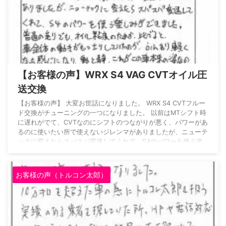
2018/12/1
【お客様の声】WRX S4 VAG CVTオイル圧
送交換
【お客様の声】 大変お世話になりました。 WRX S4 CVTフルー
ド交換がチューニングの一つになりました。 以前はMTシフト時
に遅れがでて、CVTなのにシフトのつながりが悪く、パワーがあ
るのに使いたい所で使えないジレンマがありましたが、ニューテ
ックに変えたらスパスパ変速してくれて、S4のパワーを使う楽
しみができました。 普通の走りでも、オイル粘度のためか、比
べると車全体の動きがもっさりしていたのが、ふんわり軽くなっ
た感じになり、動と静、これがこの車の本来の姿なのかなと思い
お客様の声（トルコン太郎）
ます。 耐久性はこれからですが満 ...