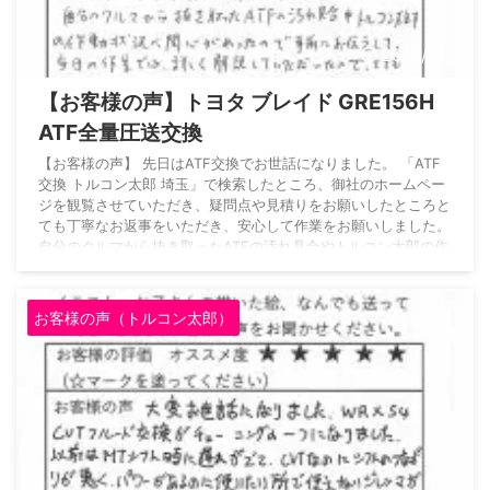
2018/12/7
【お客様の声】トヨタ ブレイド GRE156H
ATF全量圧送交換
【お客様の声】 先日はATF交換でお世話になりました。 「ATF
交換 トルコン太郎 埼玉」で検索したところ、御社のホームペー
ジを観覧させていただき、疑問点や見積りをお願いしたところと
ても丁寧なお返事をいただき、安心して作業をお願いしました。
自分のクルマから抜き取ったATFの汚れ具合やトルコン太郎の作
動状況に関心があったので事前にお伝えして、当日の作業では、
詳しく解説していただいたので、とても嬉しかったです。 豊富
な知識と作業スキルがすばらしいです。 交換後はとてもなめら
お客様の声（トルコン太郎）
かな加速でプレミアム感があり、クル ...