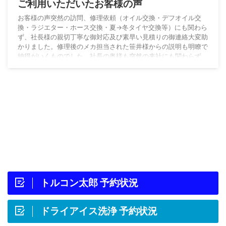
ご利用いただいたお客様の声
お客様の声突然の訪問、修理依頼（オイル交換・デフオイル交
換・ラジエター・ホース交換・夏→冬タイヤ交換等）にも関わら
ず、社長様の親切丁寧な御対応及び素早い見積りの御連絡大変助
かりました。修理後のメカ担当された笹井様からの説明も明瞭で
納得がいくものでした。社長の奥様も突然の来社にも関わらず、
話やすくてとても好印象でした。今後もお世話になると思います
が、よろしくお願い致します。乱筆乱文にて申し訳ありません。
オートサプライ鈴木からのコメントI様、この度はご利用ありが
とうございました。当ホームページをご覧頂き新規で ...
トルコン太郎 予約状況
ドライアイス洗浄 予約状況