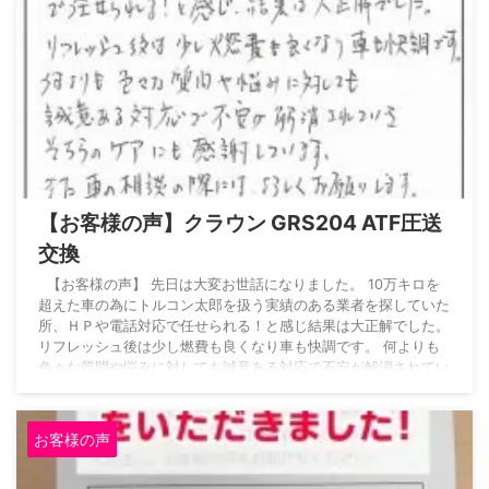
2018/12/1
【お客様の声】クラウン GRS204 ATF圧送
交換
【お客様の声】 先日は大変お世話になりました。 10万キロを
超えた車の為にトルコン太郎を扱う実績のある業者を探していた
所、ＨＰや電話対応で任せられる！と感じ結果は大正解でした。
リフレッシュ後は少し燃費も良くなり車も快調です。 何よりも
色々な質問や悩みに対しても誠意ある対応で不安が解消されてい
き、そちらのケアにも感謝しています。 また車の相談の際には
よろしくお願いします。 この度は色々ありがとうございまし
た。 皆様、体調に気をつけて下さいね。 オートサプライ鈴木
お客様の声
より U様、この ...