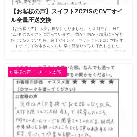
【お客様の声】スイフトZC71SのCVTオイ
ル全量圧送交換
【お客様の声】 大変お世話になりました。 小川町在住、Ｈ7、
12.7Ｋのスイフトに乗っています。 数か月前から加速に不安を
感じて悩んでいた時、息子がインターネットでトルコン太郎 オ
ートサプライ鈴木さんを知り 早く見積りを取り予約しました。
予約日一週間前に左リヤベアリング異音走行不能と思い、電話相
談、即代車と共にトラックで取りに来て頂き その素早い対応に
驚き、また、修理の状況についても、電話で再三に渡り丁寧な説
明が有り、とても有り難かったです。 また、車を取りに来所し
お客様の声（トルコン太郎）
た時もオイル交換について丁寧な説明、と ...