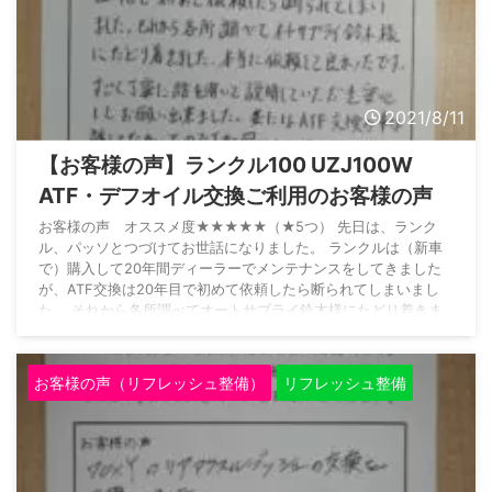
2021/8/11
【お客様の声】ランクル100 UZJ100W
ATF・デフオイル交換ご利用のお客様の声
お客様の声 オススメ度★★★★★（★5つ） 先日は、ランク
ル、パッソとつづけてお世話になりました。 ランクルは（新車
で）購入して20年間ディーラーでメンテナンスをしてきました
が、ATF交換は20年目で初めて依頼したら断られてしまいまし
た。 それから各所調べてオートサプライ鈴木様にたどり着きま
した。 本当に依頼して良かったです。 すごく丁寧に話を聞いて
説明していただき安心してお願い出来ました。 妻にはATF交換
の事は話していなかったのですが、『ランクルに乗ったら何んか
お客様の声（リフレッシュ整備）
リフレッシュ整備
すごく乗りごごちが滑らかなんだけど』と言 ...