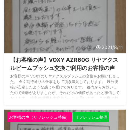
2021/8/11
【お客様の声】VOXY AZR60G リヤアクス
ルビームブッシュ交換ご利用のお客様の声
お客様の声 VOXYのリヤアクスルブッシュの交換をお願いしまし
た。 全く期待通りの仕事をして頂き満足しております。 幾分後
輪が安定したような感じを受けております。 都内からお願いし
たので距離がありましたが、それだけの価値があったと確信して
おります。 接客や説明も大変良かったと思います。 この度は都
内からのご入庫ありがとうございました。 ご満足いただけた光
栄です。 今後とも快適なカーライフをお送りください。 またの
機会のご利用をお待ちしております。 作業の風景 ご入庫の経
お客様の声（リフレッシュ整備）
リフレッシュ整備
緯 フォ ...