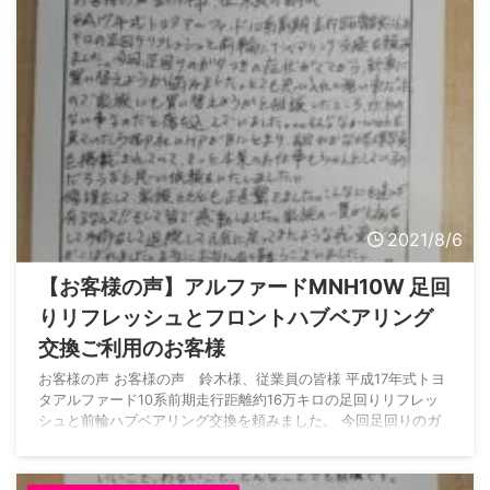
2021/8/6
【お客様の声】アルファードMNH10W 足回
りリフレッシュとフロントハブベアリング
交換ご利用のお客様
お客様の声 お客様の声 鈴木様、従業員の皆様 平成17年式トヨ
タアルファード10系前期走行距離約16万キロの足回りリフレッ
シュと前輪ハブベアリング交換を頼みました。 今回足回りのガ
タつきの症状がでてから、新車に買い替えようか悩みました。
とても思い入れの強い車だったので家族にも買い替えようかと相
談したところ、仕方のない事なのだと落ち込んでいました。。。