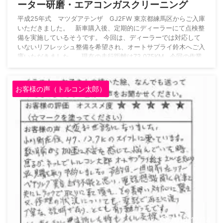
ーター研磨・エアコンガスクリーニング
平成25年式 マツダアテンザ GJ2FW 東京都練馬区からご入庫
いただきました。 新車購入後、定期的にディーラーにて点検整
備を実施しているそうです。 今回は、ディーラーでは対応して
いないリフレッシュ整備を希望され、オートサプライ鈴木へご入
庫いただきました。 現在の走行距離は73,075KM 今回の作業
でまとめてリフレッシュする箇所は以下の通りです。 ドライア
イス洗浄による吸気系に堆積する煤（カーボン）の除去（パート
1） ATオイルパン・ストレーナー交換・内部洗浄・ ...
お客様の声（トルコン太郎）
2018/12/14