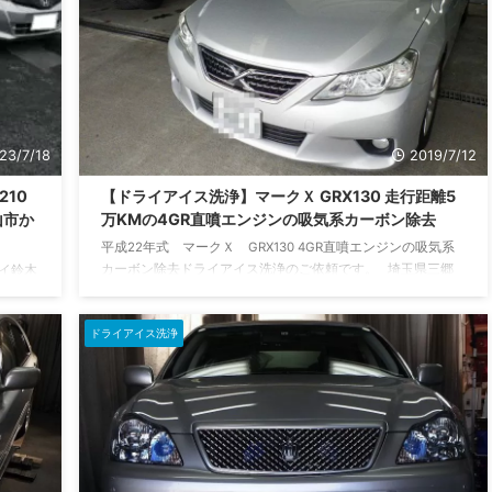
23/7/18
2019/7/12
10
【ドライアイス洗浄】マークＸ GRX130 走行距離5
山市か
万KMの4GR直噴エンジンの吸気系カーボン除去
平成22年式 マークＸ GRX130 4GR直噴エンジンの吸気系
カーボン除去ドライアイス洗浄のご依頼です。 埼玉県三郷
イ鈴木
市からご入庫いただきました。 現在の走行距離は55,865KM
したエ
走行距離は少な目。 カーボンがどの程度堆積しているのか楽
。 ご
ドライアイス洗浄
しみです。 それでは作業前の事前チェックから開始しま
アスリー
す。 走行試運転へ。 オートサプライ鈴木の周辺を10分程度
ボンを
走行します。 エンジンのフィーリングは良好です。 作業場
です。
へ戻り外部診断機を接続 ...
に