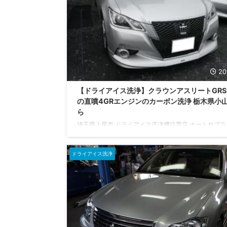
20
【ドライアイス洗浄】クラウンアスリートGRS2
の直噴4GRエンジンのカーボン洗浄 栃木県小
ら
埼玉県上尾市 ドライアイス洗浄機設置店 オートサプラ
です。 今回のブログは、ドライアイス洗浄機を使用
ンジン吸気系の煤カーボン除去の様子をご紹介します
ドライアイス洗浄
紹介するお車は 平成26年式 GRS210 トヨタクラウン
トです。 クラウンの直噴エンジンに堆積する煤カー
ドライアイス洗浄機を使用して除去する作業のご依頼
栃木県小山市よりご入庫いただきました。 3年ほど前
GRS180クラウンで同作業をご ...