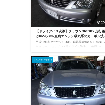
20
【ドライアイス洗浄】クラウンGRS182 走行距
万KMの3GR直噴エンジン吸気系のカーボン洗
平成16年式 クラウン GRS182 群馬県前橋市からお越
きました。 エンジンドライアイス洗浄のご依頼です。
イアイス洗浄機を使用して、直噴3GRエンジンンの吸
ブとポートに堆積するカーボンを除去します。 現在
ドライアイス洗浄
距離は65,017KM。 経過年数の割に走行距離は少な目
ドライアイス洗浄に入る前に事前チェックをします。
試運転でエンジンの調子を確認しておきます。 全体的
ですが回転が重い感じでした。 調子 ...