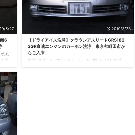
19/5/27
2019/3/28
離6
【ドライアイス洗浄】クラウンアスリートGRS182
浄
3GR直噴エンジンのカーボン洗浄 東京都町田市か
らご入庫
しいただ
 ドラ
平成16年式 クラウンアスリート GRS182 トヨタD4直噴
気バル
3GR-FSEエンジン搭載車 ドライアイス洗浄機によるインテ
の走行
ークバルブに堆積するカーボン除去のご依頼です。 弊社ホー
です。
ムページをご覧いただき東京都町田市からお越しいただきま
 走行
した。 走行距離は193,827KM。 問診の後、走行試運転
に少し
へ。 もうすぐ20万KMを迎える車両です。 しかし、普段のメ
ンテナンスが行き届いていて全体的な調子は走行距離を感じ
させません。 &nb ...