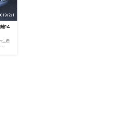
019/2/1
離14
の生産
すが、
 自動
知ない
ずかな
お探し
えする
して初