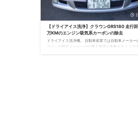
2
【ドライアイス洗浄】クラウンGRS180 走行距
万KMのエンジン吸気系カーボンの除去
ドライアイス洗浄機。 自動車産業では自動車メーカー
ラインや部品メーカーでの導入実績が多数あるようで
一般の自動車整備工場では認知さえされていません。
車整備工場が知らなければ、一般のお客様だってご存
方が大多数ではないかと思います。 しかし、極々わ
一部の方々は、近くで施工できる整備業者がないかと
のことと思います。 そのようなご期待、ご要望にお応
べく、ドライアイス洗浄機を関東の自動車整備工場と
導入（自社調べ）いたしました。 ...