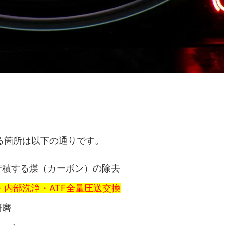
る箇所は以下の通りです。
堆積する煤（カーボン）の除去
・内部洗浄・ATF全量圧送交換
研磨