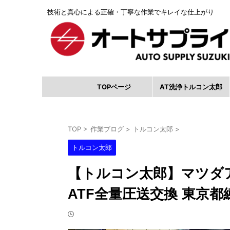
技術と真心による正確・丁寧な作業でキレイな仕上がり
TOPページ
AT洗浄トルコン太郎
TOP
>
作業ブログ
>
トルコン太郎
>
トルコン太郎
【トルコン太郎】マツダア
ATF全量圧送交換 東京