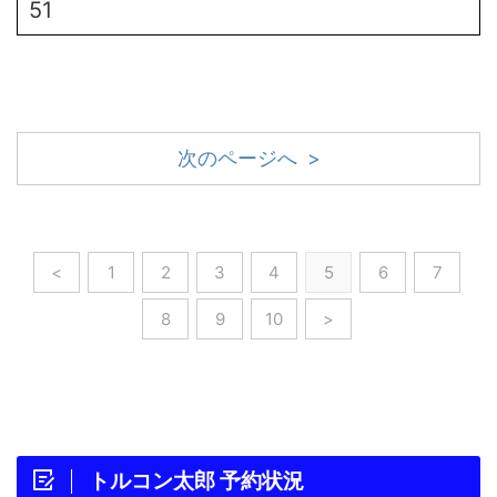
51
次のページへ >
<
1
2
3
4
5
6
7
8
9
10
>
トルコン太郎 予約状況