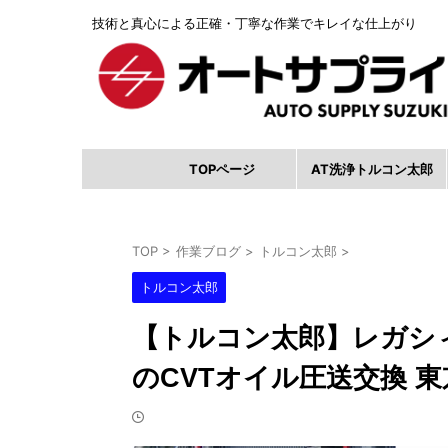
技術と真心による正確・丁寧な作業でキレイな仕上がり
TOPページ
AT洗浄トルコン太郎
TOP
>
作業ブログ
>
トルコン太郎
>
トルコン太郎
【トルコン太郎】レガシィ
のCVTオイル圧送交換 