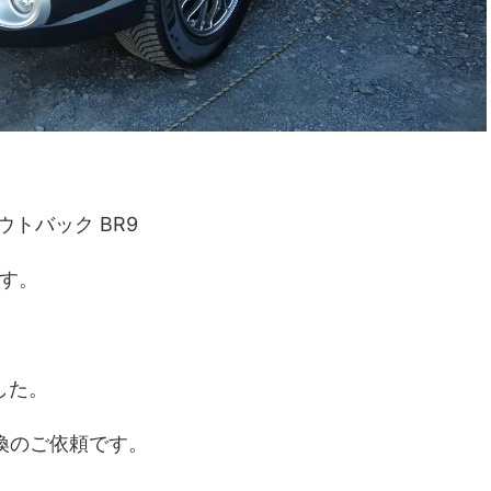
ウトバック BR9
です。
した。
換のご依頼です。