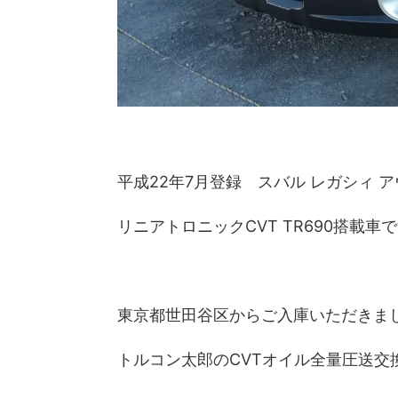
平成22年7月登録 スバル レガシィ ア
リニアトロニックCVT TR690搭載車
東京都世田谷区からご入庫いただきま
トルコン太郎のCVTオイル全量圧送交