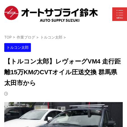
TOP
>
作業ブログ
>
トルコン太郎
>
トルコン太郎
【トルコン太郎】レヴォーグVM4 走行距
離15万KMのCVTオイル圧送交換 群馬県
太田市から