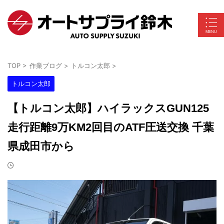
TOP
>
作業ブログ
>
トルコン太郎
>
トルコン太郎
【トルコン太郎】ハイラックスGUN125
走行距離9万KM2回目のATF圧送交換 千葉
県成田市から